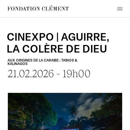
Skip
to
menu
content
Fondation
Clément
CINEXPO
|
AGUIRRE,
LA
COLÈRE
DE
DIEU
AUX
ORIGINES
DE
LA
CARAÏBE
:
TAÏNOS
&
KALINAGOS
21.02.2026
-
19h00