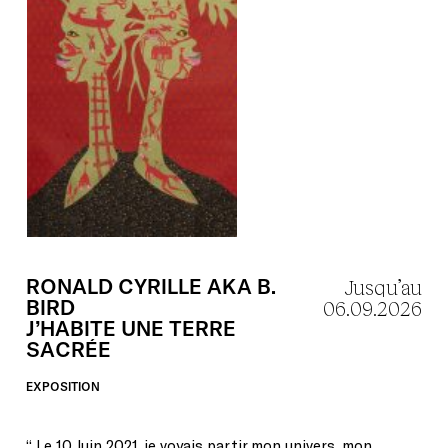
RONALD
CYRILLE
AKA
B.
Jusqu’au
BIRD
06.09.2026
J’HABITE
UNE
TERRE
SACRÉE
EXPOSITION
‘‘ Le 10 Juin 2021, je voyais partir mon univers, mon