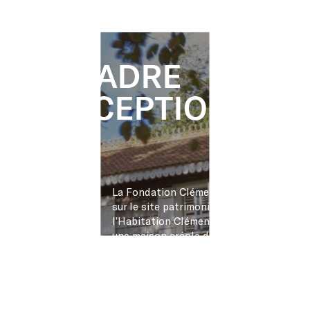
UN
CADRE
EXCEPTIONNEL
La Fondation Clément est hébergée
sur le site patrimonial de
l’Habitation Clément. Dominé par
une maison créole datant du XVIIIe
siècle, ce lieu – classé aux
monuments historiques en 1996 –
réunit au cœur des plantations de
canne à sucre un site patrimonial
majeur, un centre d’art contemporain