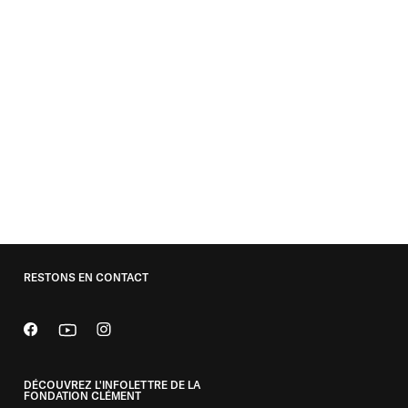
reconnu et une maison de rhum
réputée.
DÉCOUVRIR L'HABITATION CLÉMENT
RESTONS EN CONTACT
DÉCOUVREZ L'INFOLETTRE DE LA
FONDATION CLÉMENT