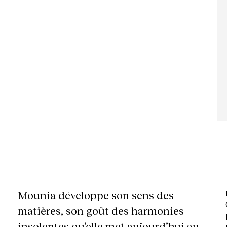
Mounia développe son sens des
matières, son goût des harmonies
insolentes qu’elle met aujourd’hui au