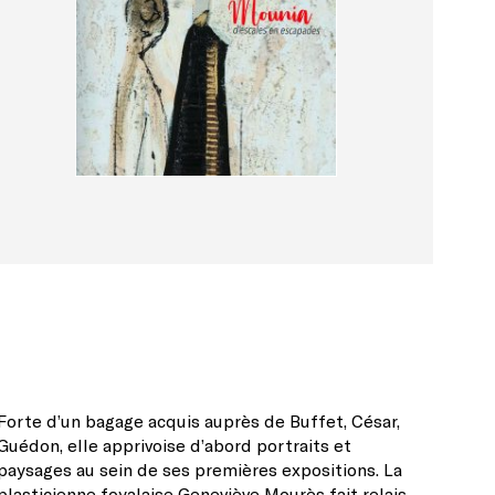
Forte d’un bagage acquis auprès de Buffet, César,
Guédon, elle apprivoise d’abord portraits et
paysages au sein de ses premières expositions. La
plasticienne foyalaise Geneviève Mourès fait relais,