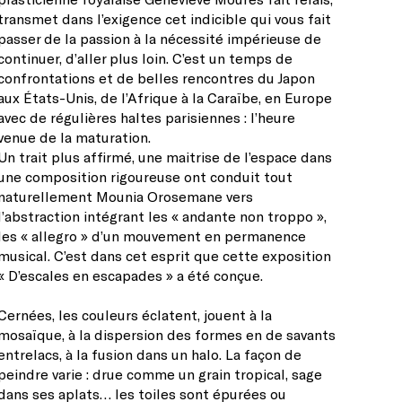
transmet dans l’exigence cet indicible qui vous fait
passer de la passion à la nécessité impérieuse de
continuer, d’aller plus loin. C’est un temps de
confrontations et de belles rencontres du Japon
aux États-Unis, de l’Afrique à la Caraïbe, en Europe
avec de régulières haltes parisiennes : l’heure
venue de la maturation.
Un trait plus affirmé, une maitrise de l’espace dans
une composition rigoureuse ont conduit tout
naturellement Mounia Orosemane vers
l’abstraction intégrant les « andante non troppo »,
les « allegro » d’un mouvement en permanence
musical. C’est dans cet esprit que cette exposition
« D’escales en escapades » a été conçue.
Cernées, les couleurs éclatent, jouent à la
mosaïque, à la dispersion des formes en de savants
entrelacs, à la fusion dans un halo. La façon de
peindre varie : drue comme un grain tropical, sage
dans ses aplats… les toiles sont épurées ou