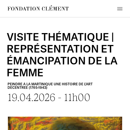
Skip
to
menu
content
Fondation
Clément
VISITE
THÉMATIQUE
|
REPRÉSENTATION
ET
ÉMANCIPATION
DE
LA
FEMME
PEINDRE
À
LA
MARTINIQUE
UNE
HISTOIRE
DE
L’ART
DÉCENTRÉE
(1765-1943)
19.04.2026
-
11h00