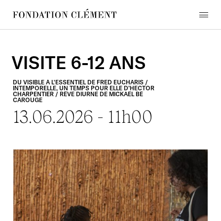
Skip
to
menu
content
Fondation
Clément
VISITE
6-12
ANS
DU
VISIBLE
À
L'ESSENTIEL
DE
FRED
EUCHARIS
/
INTEMPORELLE,
UN
TEMPS
POUR
ELLE
D’HECTOR
CHARPENTIER
/
RÊVE
DIURNE
DE
MICKAËL
BÉ
CAROUGE
13.06.2026
-
11h00