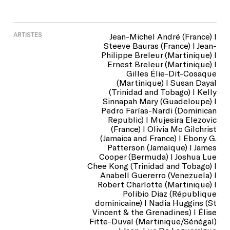
ARTISTES
Jean-Michel André (France) I
Steeve Bauras (France) I Jean-
Philippe Breleur (Martinique) I
Ernest Breleur (Martinique) I
Gilles Élie-Dit-Cosaque
(Martinique) I Susan Dayal
(Trinidad and Tobago) I Kelly
Sinnapah Mary (Guadeloupe) I
Pedro Farías-Nardi (Dominican
Republic) I Mujesira Elezovic
(France) I Olivia Mc Gilchrist
(Jamaica and France) I Ebony G.
Patterson (Jamaïque) I James
Cooper (Bermuda) I Joshua Lue
Chee Kong (Trinidad and Tobago) I
Anabell Guererro (Venezuela) I
Robert Charlotte (Martinique) I
Polibio Diaz (République
dominicaine) I Nadia Huggins (St
Vincent & the Grenadines) I Élise
Fitte-Duval (Martinique/Sénégal)