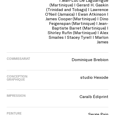
I Jean-Luc De Laguarrigue
(Martinique) I Gerard H. Gaskin
(Trinidad and Tobago) I Lawrence
O’Neil (Jamaica) I Ewan Atkinson I
James Cooper (Martinique) I Dino
Feigenspan (Martinique) I Jean-
Baptiste Barret (Martinique) I
Shirley Rufin (Martinique) I Alex
Smailes I Stacey Tyrell I Marlon
James
COMMISSARIAT
Dominique Brebion
CONCEPTION
studio Hexode
GRAPHIQUE
IMPRESSION
Caraïb Édiprint
PEINTURE
Serge Pain