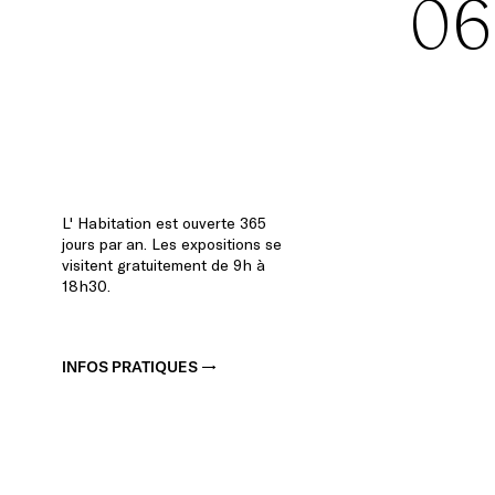
06
AFRIQUES,
ARTISTES
D’HIER
ET
D’AUJOURD’HUI
DU
21
JANVIER
2018
AU
6
MAI
2018
L' Habitation est ouverte 365
jours par an. Les expositions se
visitent gratuitement de 9h à
18h30.
INFOS PRATIQUES