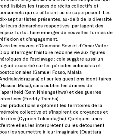
rend lisibles les traces de récits collectifs et
personnels qui se côtoient ou se superposent. Les
dix-sept artistes présentés, au-delà de la diversité
de leurs démarches respectives, partagent des
enjeux forts : faire émerger de nouvelles formes de
réflexion et d’engagement.
Avec les œuvres d’Ousmane Sow et d’Omar Victor
Diop interroger l’histoire redonne vie aux figures
héroïques de l’esclavage ; cela suggère aussi un
regard exacerbé sur les périodes coloniales et
postcoloniales (Samuel Fosso, Malala
Andrialavidrazana) et sur les questions identitaires
(Hassan Musa), sans oublier les drames de
l’apartheid (Sam Nhlengethwa) et des guerres
intestines (Freddy Tsimba).
Des productions explorent les territoires de la
mémoire collective et s’inspirent de croyances et
de rites (Cyprien Tokoudagba). Quelques-unes
d’entre elles les interprètent ou les détournent
pour les soumettre à leur imaginaire (Ouattara