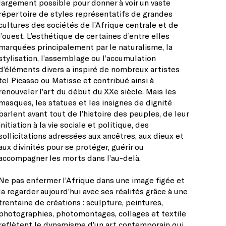
largement possible pour donner à voir un vaste
répertoire de styles représentatifs de grandes
cultures des sociétés de l’Afrique centrale et de
l’ouest. L’esthétique de certaines d’entre elles
marquées principalement par le naturalisme, la
stylisation, l’assemblage ou l’accumulation
d’éléments divers a inspiré de nombreux artistes
tel Picasso ou Matisse et contribué ainsi à
renouveler l’art du début du XXe siècle. Mais les
masques, les statues et les insignes de dignité
parlent avant tout de l’histoire des peuples, de leur
initiation à la vie sociale et politique, des
sollicitations adressées aux ancêtres, aux dieux et
aux divinités pour se protéger, guérir ou
accompagner les morts dans l’au-delà.
Ne pas enfermer l’Afrique dans une image figée et
la regarder aujourd’hui avec ses réalités grâce à une
trentaine de créations : sculpture, peintures,
photographies, photomontages, collages et textile
reflètent le dynamisme d’un art contemporain qui